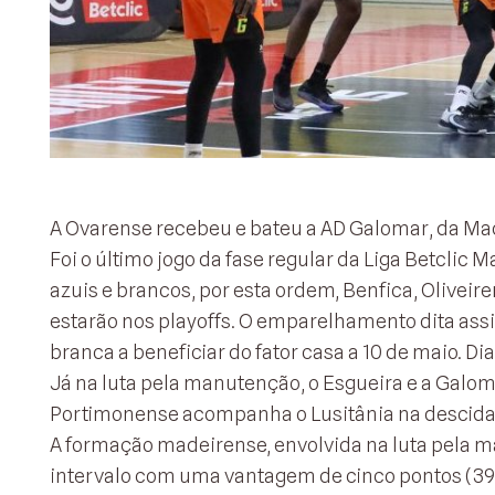
A Ovarense recebeu e bateu a AD Galomar, da Mad
Foi o último jogo da fase regular da Liga Betclic 
azuis e brancos, por esta ordem, Benfica, Oliveir
estarão nos playoffs. O emparelhamento dita ass
branca a beneficiar do fator casa a 10 de maio. Di
Já na luta pela manutenção, o Esgueira e a Galom
Portimonense acompanha o Lusitânia na descida 
A formação madeirense, envolvida na luta pela m
intervalo com uma vantagem de cinco pontos (39-4