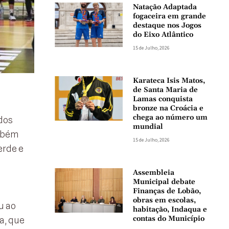
Natação Adaptada
fogaceira em grande
destaque nos Jogos
do Eixo Atlântico
15 de Julho, 2026
Karateca Isis Matos,
de Santa Maria de
Lamas conquista
bronze na Croácia e
chega ao número um
 dos
mundial
ambém
15 de Julho, 2026
erde e
Assembleia
Municipal debate
Finanças de Lobão,
obras em escolas,
u ao
habitação, Indaqua e
contas do Município
a, que