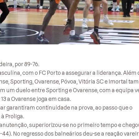
eira, por 89-76.
Masculina, com o FC Porto a assegurar a liderança. Além
ense, Sporting, Ovarense, Póvoa, Vitória SC e Imortal t
im um duelo entre Sporting e Ovarense, com a equipa v
a 13 a Ovarense joga em casa.
ar garantiram continuidade na prova, ao passo que o
à Proliga.
anutenção, superiorizou-se no primeiro tempo e chego
4). No regresso dos balneários deu-se a reação vareir