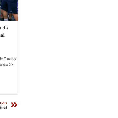
u da
al
de Futebol
o dia 28
IMO
ional