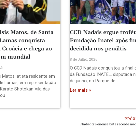
Isis Matos, de Santa
CCD Nadais ergue trofé
 Lamas conquista
Fundação Inatel após fin
 Croácia e chega ao
decidida nos penáltis
um mundial
8 de Julho, 2026
26
O CCD Nadais conquistou a final 
da Fundação INATEL, disputada n
s Matos, atleta residente em
de junho, no Parque de
de Lamas, em representação
 Karate Shotokan Vila das
Ler mais »
pou
PRÓX
Nadador Feirense bate recorde nac