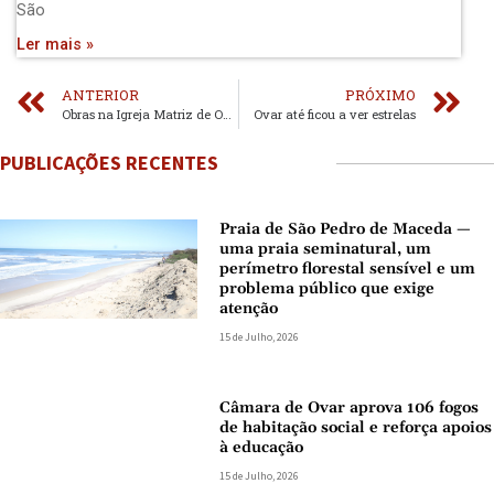
São
Ler mais »
ANTERIOR
PRÓXIMO
Obras na Igreja Matriz de Ovar avançam
Ovar até ficou a ver estrelas
PUBLICAÇÕES RECENTES
Praia de São Pedro de Maceda —
uma praia seminatural, um
perímetro florestal sensível e um
problema público que exige
atenção
15 de Julho, 2026
Câmara de Ovar aprova 106 fogos
de habitação social e reforça apoios
à educação
15 de Julho, 2026