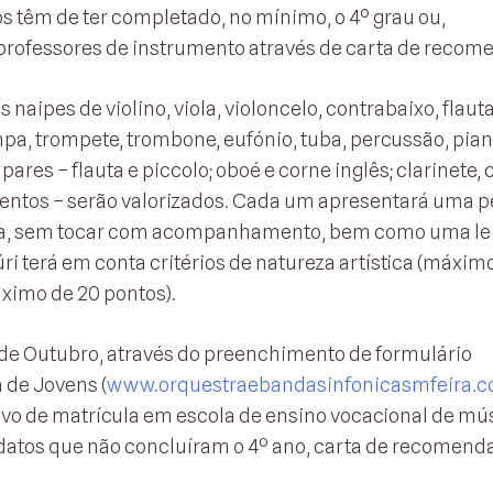
os têm de ter completado, no mínimo, o 4º grau ou,
professores de instrumento através de carta de recom
naipes de violino, viola, violoncelo, contrabaixo, flaut
ompa, trompete, trombone, eufónio, tuba, percussão, pian
res – flauta e piccolo; oboé e corne inglês; clarinete, 
mentos – serão valorizados. Cada um apresentará uma p
eça, sem tocar com acompanhamento, bem como uma lei
júri terá em conta critérios de natureza artística (máxim
áximo de 20 pontos).
 de Outubro, através do preenchimento de formulário
 de Jovens (
www.orquestraebandasinfonicasmfeira.
ivo de matrícula em escola de ensino vocacional de mú
idatos que não concluíram o 4º ano, carta de recomend