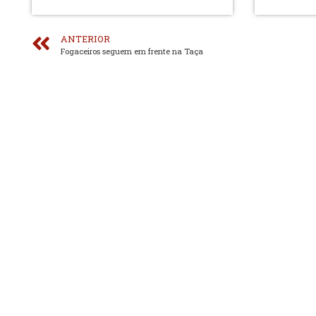
ANTERIOR
Fogaceiros seguem em frente na Taça