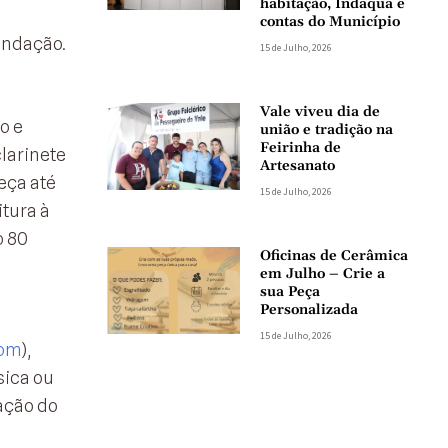
habitação, Indaqua e
contas do Município
endação.
15 de Julho, 2026
a
Vale viveu dia de
o e
união e tradição na
Feirinha de
clarinete
Artesanato
eça até
15 de Julho, 2026
tura à
o 80
Oficinas de Cerâmica
em Julho – Crie a
sua Peça
Personalizada
15 de Julho, 2026
com
),
sica ou
ação do