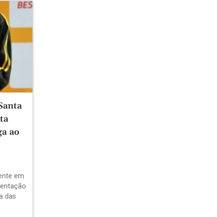
Santa
ta
ga ao
dente em
sentação
a das