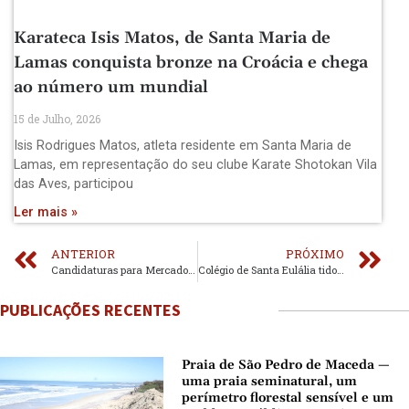
Karateca Isis Matos, de Santa Maria de
Lamas conquista bronze na Croácia e chega
ao número um mundial
15 de Julho, 2026
Isis Rodrigues Matos, atleta residente em Santa Maria de
Lamas, em representação do seu clube Karate Shotokan Vila
das Aves, participou
Ler mais »
ANTERIOR
PRÓXIMO
Candidaturas para Mercado de Natal, bolsa de recursos e áreas alimentares de Perlim
Colégio de Santa Eulália tido como exemplo do ensino híbrido em reportagem da TVI
PUBLICAÇÕES RECENTES
Praia de São Pedro de Maceda —
uma praia seminatural, um
perímetro florestal sensível e um