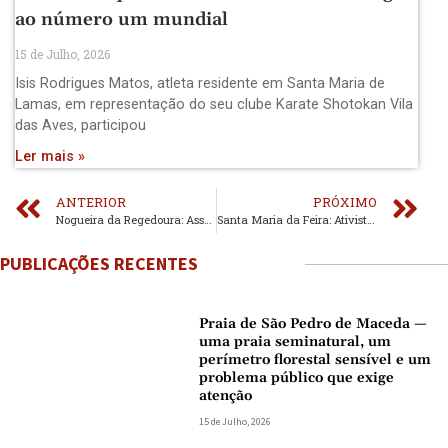
ao número um mundial
15 de Julho, 2026
Isis Rodrigues Matos, atleta residente em Santa Maria de
Lamas, em representação do seu clube Karate Shotokan Vila
das Aves, participou
Ler mais »
ANTERIOR
PRÓXIMO
Nogueira da Regedoura: Assembleia de Freguesia debateu Infraestruturas, Segurança e prestou homenagens
Santa Maria da Feira: Ativista dedica vida a apoiar trabalhadores sinistrados
PUBLICAÇÕES RECENTES
Praia de São Pedro de Maceda —
uma praia seminatural, um
perímetro florestal sensível e um
problema público que exige
atenção
15 de Julho, 2026