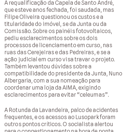
A requalificação da Capela de Santo André,
que esteve anos fechada, foi saudada, mas
Filipe Oliveira questionou os custos e a
titularidade do imóvel, se da Junta ou da
Comissão. Sobre os painéis fotovoltaicos,
pediu esclarecimentos sobre os dois
processos de licenciamento em curso, nas
ruas das Cerejeiras e das Pedreiras, e se a
ação judicial em curso visa travar o projeto.
Também levantou dúvidas sobre a
compatibilidade do presidente da Junta, Nuno
Albergaria, com a sua nomeação para
coordenar uma loja da AIMA, exigindo
esclarecimentos para evitar “celeumas”.
A Rotunda da Lavandeira, palco de acidentes
frequentes, e os acessos ao Lusopark foram
outros pontos críticos. O socialista alertou
para o congestionamento na hora de ponta,