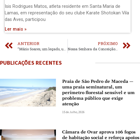
Isis Rodrigues Matos, atleta residente em Santa Maria de
Lamas, em representação do seu clube Karate Shotokan Vila
das Aves, participou
Ler mais »
ANTERIOR
PRÓXIMO
“Mário Soares, um legado, uma Responsabilidade!”
Nossa Senhora da Conceição celebrada em Fiães
PUBLICAÇÕES RECENTES
Praia de São Pedro de Maceda —
uma praia seminatural, um
perímetro florestal sensível e um
problema público que exige
atenção
15 de Julho, 2026
Câmara de Ovar aprova 106 fogos
de habitação social e reforça apoios