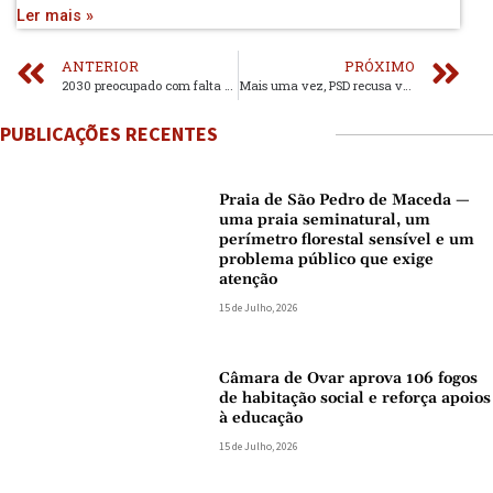
Ler mais »
ANTERIOR
PRÓXIMO
2030 preocupado com falta de luz no Parque Urbano de Ovar
Mais uma vez, PSD recusa votar obras de edificação na reunião de Câmara
PUBLICAÇÕES RECENTES
Praia de São Pedro de Maceda —
uma praia seminatural, um
perímetro florestal sensível e um
problema público que exige
atenção
15 de Julho, 2026
Câmara de Ovar aprova 106 fogos
de habitação social e reforça apoios
à educação
15 de Julho, 2026