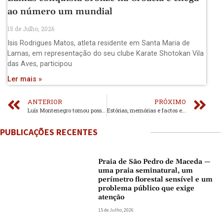
ao número um mundial
15 de Julho, 2026
Isis Rodrigues Matos, atleta residente em Santa Maria de
Lamas, em representação do seu clube Karate Shotokan Vila
das Aves, participou
Ler mais »
ANTERIOR
PRÓXIMO
Luís Montenegro tomou posse como primeiro-ministro
Estórias, memórias e factos em torno do Caladinho
PUBLICAÇÕES RECENTES
Praia de São Pedro de Maceda —
uma praia seminatural, um
perímetro florestal sensível e um
problema público que exige
atenção
15 de Julho, 2026