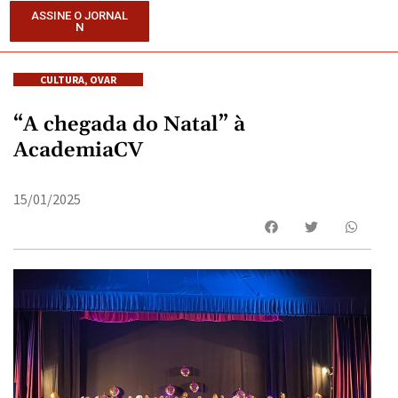
ASSINE O JORNAL
N
CULTURA
,
OVAR
“A chegada do Natal” à
AcademiaCV
15/01/2025