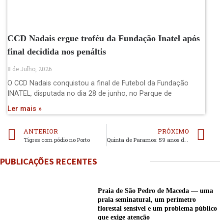
CCD Nadais ergue troféu da Fundação Inatel após
final decidida nos penáltis
8 de Julho, 2026
O CCD Nadais conquistou a final de Futebol da Fundação
INATEL, disputada no dia 28 de junho, no Parque de
Ler mais »
ANTERIOR
PRÓXIMO
Tigres com pódio no Porto
Quinta de Paramos: 59 anos de um clube diferente
PUBLICAÇÕES RECENTES
Praia de São Pedro de Maceda — uma
praia seminatural, um perímetro
florestal sensível e um problema público
que exige atenção