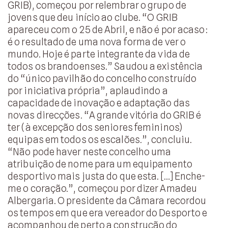
GRIB), começou por relembrar o grupo de
jovens que deu início ao clube. “O GRIB
apareceu com o 25 de Abril, e não é por acaso:
é o resultado de uma nova forma de ver o
mundo. Hoje é parte integrante da vida de
todos os brandoenses.” Saudou a existência
do “único pavilhão do concelho construído
por iniciativa própria”, aplaudindo a
capacidade de inovação e adaptação das
novas direcções. “A grande vitória do GRIB é
ter (à excepção dos seniores femininos)
equipas em todos os escalões.”, concluiu.
“Não pode haver neste concelho uma
atribuição de nome para um equipamento
desportivo mais justa do que esta. […] Enche-
me o coração.”, começou por dizer Amadeu
Albergaria. O presidente da Câmara recordou
os tempos em que era vereador do Desporto e
acompanhou de perto a construção do