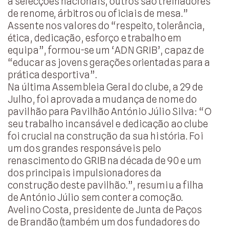
a selecções nacionais, outros são treinadores
de renome, árbitros ou oficiais de mesa.”
Assente nos valores do “respeito, tolerância,
ética, dedicação, esforço e trabalho em
equipa”, formou-se um ‘ADN GRIB’, capaz de
“educar as jovens gerações orientadas para a
prática desportiva”.
Na última Assembleia Geral do clube, a 29 de
Julho, foi aprovada a mudança de nome do
pavilhão para Pavilhão António Júlio Silva: “O
seu trabalho incansável e dedicação ao clube
foi crucial na construção da sua história. Foi
um dos grandes responsáveis pelo
renascimento do GRIB na década de 90 e um
dos principais impulsionadores da
construção deste pavilhão.”, resumiu a filha
de António Júlio sem conter a comoção.
Avelino Costa, presidente de Junta de Paços
de Brandão (também um dos fundadores do