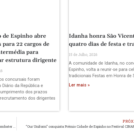
 de Espinho abre
Idanha honra São Vicen
 para 22 cargos de
quatro dias de festa e tr
ntermédia para
15 de Julho, 2026
ar estrutura dirigente
A comunidade de Idanha, no con
Espinho, volta a reunir-se para ce
26
tradicionais Festas em Honra de
os concursais foram
Ler mais »
 Diário da República e
cumprimento dos prazos
 recrutamento dos dirigentes
PRÓX
Na Associação de Enfermagem – O Toque, exercitar a mente para combater a demência é prioridade
“Our Uniform” conquista Prémio Cidade de Espinho no Festival CIN