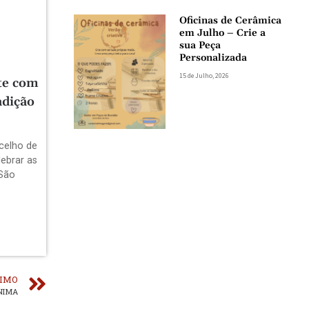
Oficinas de Cerâmica
em Julho – Crie a
sua Peça
Personalizada
15 de Julho, 2026
te com
adição
celho de
lebrar as
 São
IMO
ANIMA