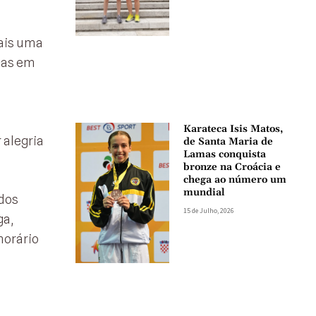
ais uma
ças em
Karateca Isis Matos,
 alegria
de Santa Maria de
Lamas conquista
bronze na Croácia e
chega ao número um
mundial
 dos
15 de Julho, 2026
ga,
horário