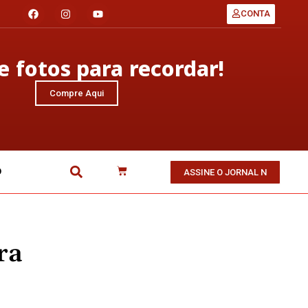
CONTA
 fotos para recordar!
Compre Aqui
O
ASSINE O JORNAL N
ra