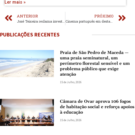
Ler mais »
ANTERIOR
PRÓXIMO
José Teixeira reclama investimento municipal na freguesia de Silvalde
Cinema português em destaque na programação do Cineclube
PUBLICAÇÕES RECENTES
Praia de São Pedro de Maceda —
uma praia seminatural, um
perímetro florestal sensível e um
problema público que exige
atenção
15 de Julho, 2026
Câmara de Ovar aprova 106 fogos
de habitação social e reforça apoios
à educação
15 de Julho, 2026