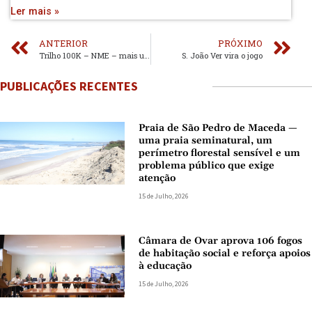
Ler mais »
ANTERIOR
PRÓXIMO
Trilho 100K – NME – mais uma opção para fazer exercício ao ar livre em Espinho
S. João Ver vira o jogo
PUBLICAÇÕES RECENTES
Praia de São Pedro de Maceda —
uma praia seminatural, um
perímetro florestal sensível e um
problema público que exige
atenção
15 de Julho, 2026
Câmara de Ovar aprova 106 fogos
de habitação social e reforça apoios
à educação
15 de Julho, 2026