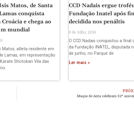
Isis Matos, de Santa
CCD Nadais ergue trofé
 Lamas conquista
Fundação Inatel após fin
 Croácia e chega ao
decidida nos penáltis
um mundial
8 de Julho, 2026
26
O CCD Nadais conquistou a final 
da Fundação INATEL, disputada n
s Matos, atleta residente em
de junho, no Parque de
de Lamas, em representação
 Karate Shotokan Vila das
Ler mais »
pou
PRÓX
Magos de Anta celebram 52º aniver