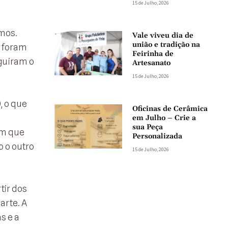
15 de Julho, 2026
mos.
Vale viveu dia de
união e tradição na
o foram
Feirinha de
guiram o
Artesanato
15 de Julho, 2026
, o que
Oficinas de Cerâmica
em Julho – Crie a
sua Peça
em que
Personalizada
 o outro
15 de Julho, 2026
tir dos
arte. A
s e a