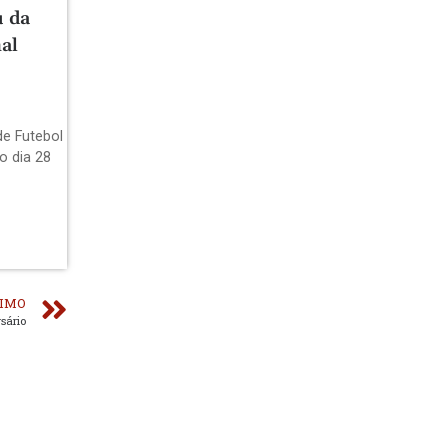
u da
al
de Futebol
o dia 28
IMO
sário