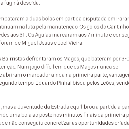
a fugir à descida.
empataram a duas bolas em partida disputada em Para
ontinuam na luta pela manutenção. Os golos do Cantinh
uedes aos 31’. Os Águias marcaram aos 7 minuto e conse
foram de Miguel Jesus e Joel Vieira.
 Bairristas defrontaram os Magos, que bateram por 3-0
tenção. Num jogo difícil em que os Magos nunca se
e abriram o marcador ainda na primeira parte, vantag
gundo tempo. Eduardo Pinhal bisou pelos Leões, sendo
 mas a Juventude da Estrada equilibrou a partida a par
do uma bola ao poste nos minutos finais da primeira p
ude não conseguiu concretizar as oportunidades criada