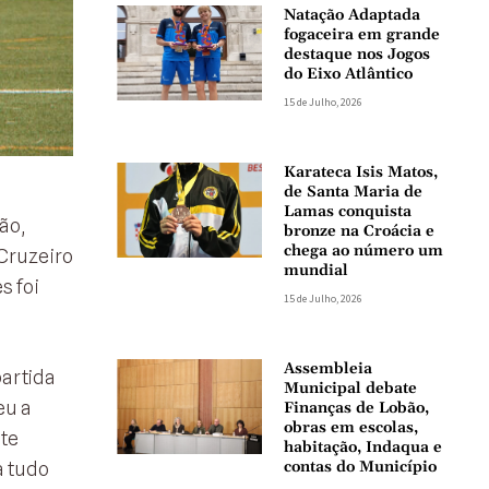
Natação Adaptada
fogaceira em grande
destaque nos Jogos
do Eixo Atlântico
15 de Julho, 2026
Karateca Isis Matos,
de Santa Maria de
Lamas conquista
ão,
bronze na Croácia e
chega ao número um
Cruzeiro
mundial
s foi
15 de Julho, 2026
Assembleia
artida
Municipal debate
eu a
Finanças de Lobão,
obras em escolas,
ste
habitação, Indaqua e
contas do Município
a tudo