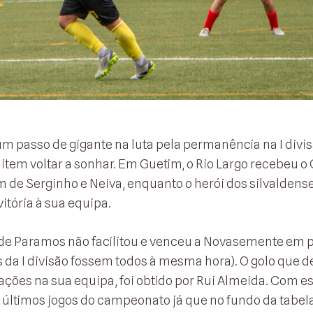
 um passo de gigante na luta pela permanência na I divis
tem voltar a sonhar. Em Guetim, o Rio Largo recebeu o 
 de Serginho e Neiva, enquanto o herói dos silvaldense
vitória à sua equipa.
a de Paramos não facilitou e venceu a Novasemente em p
 da I divisão fossem todos à mesma hora). O golo que d
erações na sua equipa, foi obtido por Rui Almeida. Com e
s últimos jogos do campeonato já que no fundo da tabel