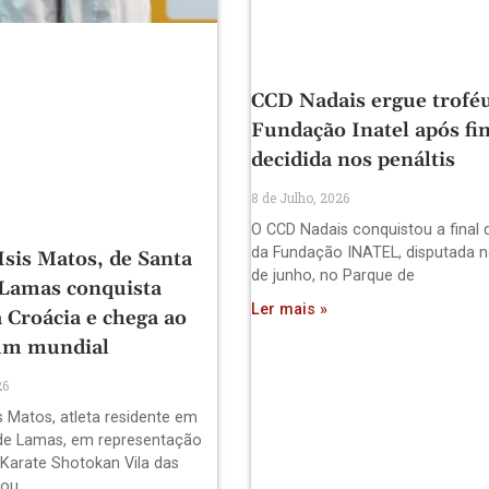
CCD Nadais ergue trofé
Fundação Inatel após fin
decidida nos penáltis
8 de Julho, 2026
O CCD Nadais conquistou a final 
da Fundação INATEL, disputada n
Isis Matos, de Santa
de junho, no Parque de
 Lamas conquista
Ler mais »
 Croácia e chega ao
um mundial
26
s Matos, atleta residente em
de Lamas, em representação
 Karate Shotokan Vila das
pou