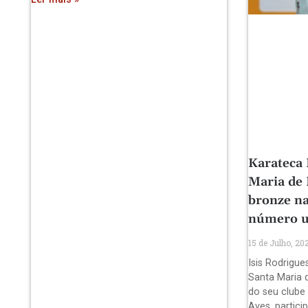
Karateca 
Maria de
bronze na
número 
15 de Julho, 20
Isis Rodrigue
Santa Maria 
do seu clube
Aves, partici