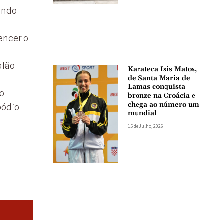
tando
encer o
alão
Karateca Isis Matos,
de Santa Maria de
Lamas conquista
vo
bronze na Croácia e
chega ao número um
pódio
mundial
15 de Julho, 2026