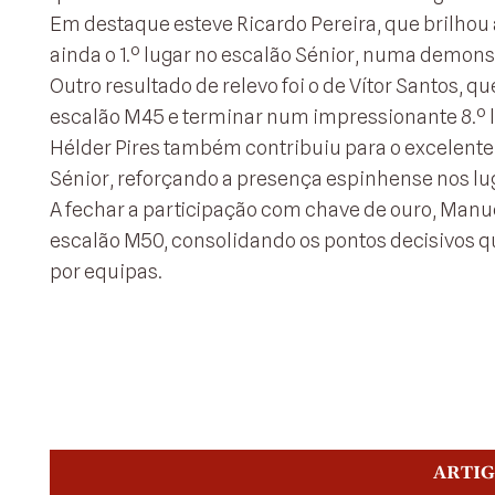
Em destaque esteve Ricardo Pereira, que brilhou a
ainda o 1.º lugar no escalão Sénior, numa demonst
Outro resultado de relevo foi o de Vítor Santos, 
escalão M45 e terminar num impressionante 8.º l
Hélder Pires também contribuiu para o excelente 
Sénior, reforçando a presença espinhense nos lu
A fechar a participação com chave de ouro, Manu
escalão M50, consolidando os pontos decisivos qu
por equipas.
ARTI