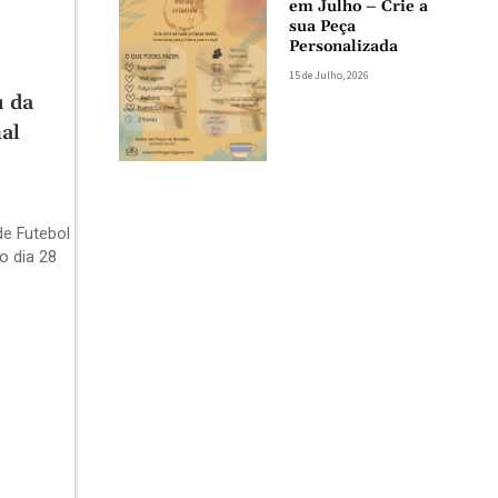
em Julho – Crie a
sua Peça
Personalizada
15 de Julho, 2026
u da
al
de Futebol
o dia 28