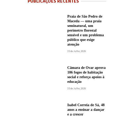
PUBLICAÇÕES RECENTES
Praia de São Pedro de
Maceda — uma praia
seminatural, um
perímetro florestal
sensível e um problema
público que exige
atenção
15 de Julho, 2026
Câmara de Ovar aprova
106 fogos de habitação
social e reforça apoios à
educação
15 de Julho, 2026
Isabel Correia de Sá, 48
anos a ensinar a dançar
e a crescer