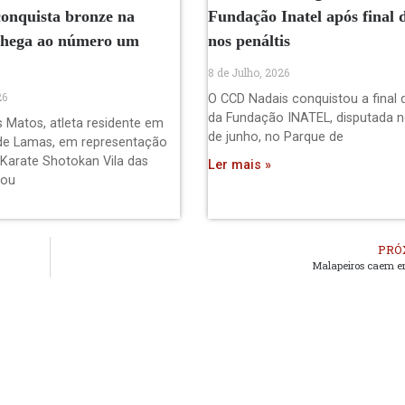
onquista bronze na
Fundação Inatel após final 
chega ao número um
nos penáltis
8 de Julho, 2026
26
O CCD Nadais conquistou a final 
da Fundação INATEL, disputada n
s Matos, atleta residente em
de junho, no Parque de
de Lamas, em representação
 Karate Shotokan Vila das
Ler mais »
pou
PRÓ
Malapeiros caem e