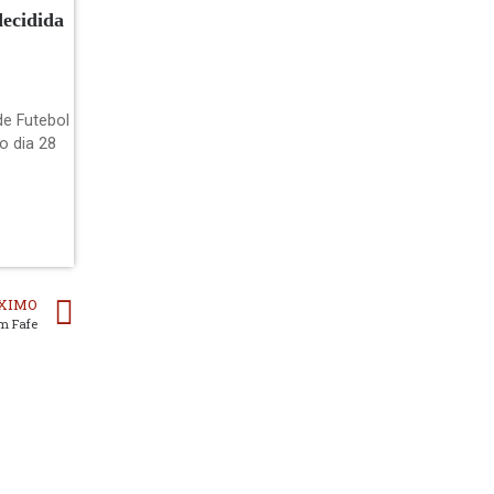
decidida
de Futebol
o dia 28
XIMO
m Fafe