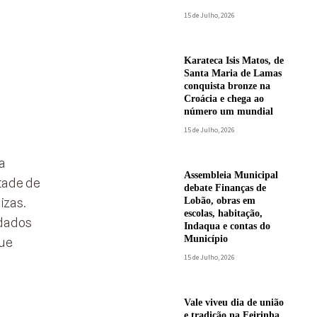
15 de Julho, 2026
Karateca Isis Matos, de
Santa Maria de Lamas
conquista bronze na
Croácia e chega ao
número um mundial
15 de Julho, 2026
a
Assembleia Municipal
tade de
debate Finanças de
izas.
Lobão, obras em
escolas, habitação,
ndados
Indaqua e contas do
Município
que
15 de Julho, 2026
Vale viveu dia de união
e tradição na Feirinha