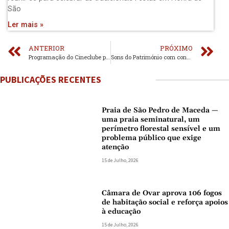
São
Ler mais »
ANTERIOR
PRÓXIMO
Programação do Cineclube para Outubro
Sons do Património com concerto na Igreja de Espinho
PUBLICAÇÕES RECENTES
Praia de São Pedro de Maceda —
uma praia seminatural, um
perímetro florestal sensível e um
problema público que exige
atenção
15 de Julho, 2026
Câmara de Ovar aprova 106 fogos
de habitação social e reforça apoios
à educação
15 de Julho, 2026