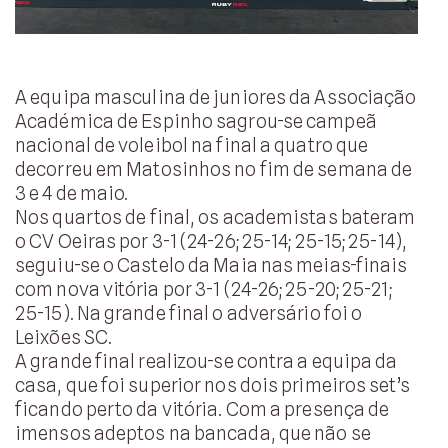
A equipa masculina de juniores da Associação
Académica de Espinho sagrou-se campeã
nacional de voleibol na final a quatro que
decorreu em Matosinhos no fim de semana de
3 e 4 de maio.
Nos quartos de final, os academistas bateram
o CV Oeiras por 3-1 (24-26; 25-14; 25-15; 25-14),
seguiu-se o Castelo da Maia nas meias-finais
com nova vitória por 3-1 (24-26; 25-20; 25-21;
25-15). Na grande final o adversário foi o
Leixões SC.
A grande final realizou-se contra a equipa da
casa, que foi superior nos dois primeiros set’s
ficando perto da vitória. Com a presença de
imensos adeptos na bancada, que não se