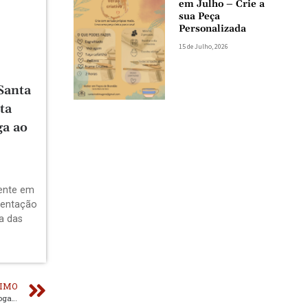
em Julho – Crie a
sua Peça
Personalizada
15 de Julho, 2026
Santa
ta
ga ao
dente em
sentação
a das
IMO
Sound Waves ’23: a consagração do tekno como o novo big room (com fotogaleria)