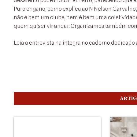
desatento pode induzir em erro, parecendo que 
Puro engano, como explica ao N Nelson Carvalh
não é bem um clube, nem é bem uma coletividade.
quem quiser vir andar. Organizamos também compe
Leia a entrevista na íntegra no caderno dedicado 
ARTI