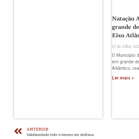
Natação A
grande de
Eixo Atlâ
15 de Julho, 20
O Município d
em grande de
Atlântico, re
Ler mais »
ANTERIOR
Solidariedade todo-o-terreno em Arrifana