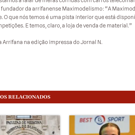
estamos a falar de meras corridas com carros telecoma
o, fundador da arrifanense Maximodelismo: “A Maximo
 O que nós temos é uma pista interior que está disponí
tições. E temos, claro, a loja de venda de material.”
a Arrifana na edição impressa do Jornal N.
GOS RELACIONADOS