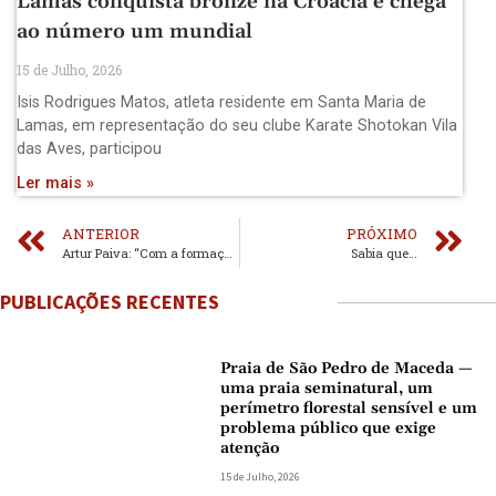
Lamas conquista bronze na Croácia e chega
ao número um mundial
15 de Julho, 2026
Isis Rodrigues Matos, atleta residente em Santa Maria de
Lamas, em representação do seu clube Karate Shotokan Vila
das Aves, participou
Ler mais »
ANTERIOR
PRÓXIMO
Artur Paiva: “Com a formação vamos garantir a estabilidade do clube.”
Sabia que…
PUBLICAÇÕES RECENTES
Praia de São Pedro de Maceda —
uma praia seminatural, um
perímetro florestal sensível e um
problema público que exige
atenção
15 de Julho, 2026