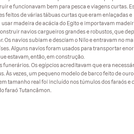
truir e funcionavam bem para pesca e viagens curtas. E
s feitos de várias tábuas curtas que eram enlaçadas e
usar madeira de acácia do Egito e importavam madeir
onstruir navios cargueiros grandes e robustos, que d
r. Os navios subiam e desciam o Nilo e entravam no ma
íses. Alguns navios foram usados para transportar en
que estavam, então, em construção.
s funerários. Os egípcios acreditavam que era necessá
us. Às vezes, um pequeno modelo de barco feito de ouro
m tamanho real foi incluído nos túmulos dos faraós e 
 do faraó Tutancâmon.