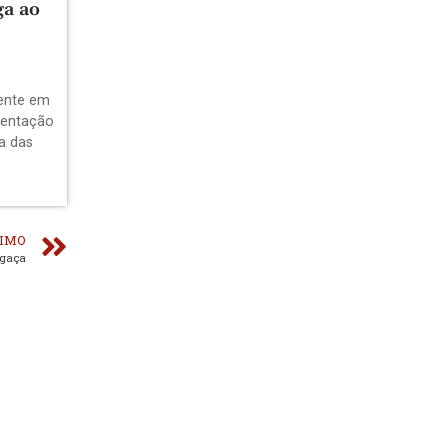
ga ao
dente em
sentação
a das
IMO
egaça