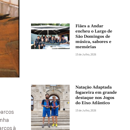
Fiães a Andar
encheu o Largo de
São Domingos de
música, sabores e
memórias
15 de Julho, 2026
Natação Adaptada
fogaceira em grande
destaque nos Jogos
do Eixo Atlântico
15 de Julho, 2026
barcos
inha
arcos à