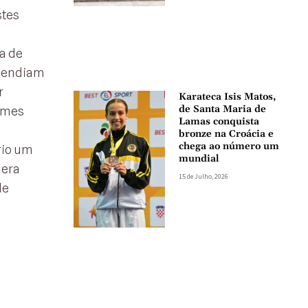
stes
a de
ependiam
r
Karateca Isis Matos,
de Santa Maria de
ormes
Lamas conquista
bronze na Croácia e
chega ao número um
rio um
mundial
 era
15 de Julho, 2026
de