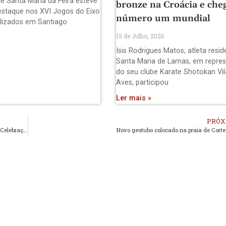
e Santa Maria da Feira esteve
bronze na Croácia e che
staque nos XVI Jogos do Eixo
número um mundial
alizados em Santiago
15 de Julho, 2026
Isis Rodrigues Matos, atleta resi
Santa Maria de Lamas, em repre
do seu clube Karate Shotokan Vil
Aves, participou
Ler mais »
PRÓX
Roberto Carlos Reis integra o Comité Científico da Rede Europeia das Celebrações da Semana Santa e da Páscoa
Novo geotubo colocado na praia de Cort