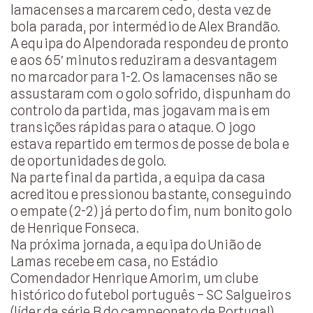
lamacenses a marcarem cedo, desta vez de
bola parada, por intermédio de Alex Brandão.
A equipa do Alpendorada respondeu de pronto
e aos 65′ minutos reduziram a desvantagem
no marcador para 1-2. Os lamacenses não se
assustaram com o golo sofrido, dispunham do
controlo da partida, mas jogavam mais em
transições rápidas para o ataque. O jogo
estava repartido em termos de posse de bola e
de oportunidades de golo.
Na parte final da partida, a equipa da casa
acreditou e pressionou bastante, conseguindo
o empate (2-2) já perto do fim, num bonito golo
de Henrique Fonseca.
Na próxima jornada, a equipa do União de
Lamas recebe em casa, no Estádio
Comendador Henrique Amorim, um clube
histórico do futebol português – SC Salgueiros
(líder da série B do campeonato de Portugal).