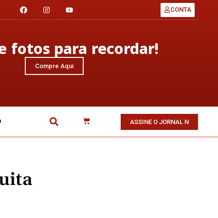
CONTA
 fotos para recordar!
Compre Aqui
O
ASSINE O JORNAL N
uita