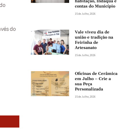
habitação, Indaqua e
 do
contas do Município
15 de Julho, 2026
avés do
Vale viveu dia de
união e tradição na
Feirinha de
Artesanato
15 de Julho, 2026
Oficinas de Cerâmica
em Julho – Crie a
sua Peça
Personalizada
15 de Julho, 2026