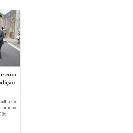
te com
adição
celho de
lebrar as
 São