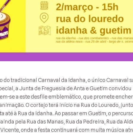
o do tradicional Carnaval da Idanha, o único Carnaval s
pecial, a Junta de Freguesia de Anta e Guetim convidou
arem-se a este desfile emblemático, que promete encher
animação. O cortejo terá início na Rua do Louredo, junto
a até à Rua da Idanha. Ao passar em Guetim, o percurs
inda pela Rua das Manas, Rua da Pedreira, Rua da Ald
 S. Vicente, onde a festa continuará com muita música at