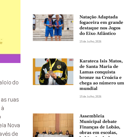
Natação Adaptada
fogaceira em grande
destaque nos Jogos
do Eixo Atlântico
15 de Julho, 2026
Karateca Isis Matos,
de Santa Maria de
Lamas conquista
bronze na Croácia e
aloio do
chega ao número um
mundial
15 de Julho, 2026
 as ruas
 à
Assembleia
o
Municipal debate
eia Nova
Finanças de Lobão,
obras em escolas,
ravés de