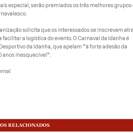
ais especial, serão premiados os três melhores grupos
arnavalesco.
ganização solicita que os interessados se inscrevam atr
a facilitar a logística do evento. O Carnaval da Idanha é
Desportivo da Idanha, que apelam “à forte adesão da
0 anos inesquecível”.
rnal.
GOS RELACIONADOS