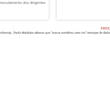
 recrutamento dos dirigentes
PRÓX
Apresentados os Projectos Criação da Polícia Municipal e da rede de videovigilância