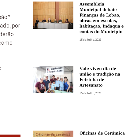
Assembleia
Municipal debate
Finanças de Lobão,
oão”,
obras em escolas,
ado, por
habitação, Indaqua e
contas do Município
oderão
15 de Julho, 2026
 como
o
Vale viveu dia de
união e tradição na
Feirinha de
Artesanato
15 de Julho, 2026
Oficinas de Cerâmica