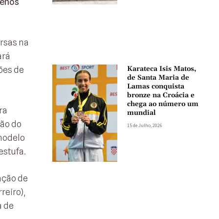
menos
ersas na
ará
ões de
Karateca Isis Matos,
de Santa Maria de
Lamas conquista
bronze na Croácia e
chega ao número um
ra
mundial
ção do
15 de Julho, 2026
modelo
estufa.
ação de
reiro),
a de