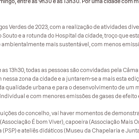
omingo, entre as 9h30 e as 13h30. Por uma cidade com 
gos Verdes de 2023, com a realização de atividades div
o Souto e a rotunda do Hospital da cidade, troço que est
de ambientalmente mais sustentável, com menos emiss
 e as 13h30, todas as pessoas são convidadas pela Câma
nessa zona da cidade e a juntarem-se a mais esta edi
e da qualidade urbana e para o desenvolvimento de um 
ndividual e com menores emissões de gases de efeito 
tuições do concelho, vai haver momentos de demonstr
(Associação É bom Viver), capoeira (Associação Mais Or
(PSP) e ateliês didáticos (Museu da Chapelaria e Junt