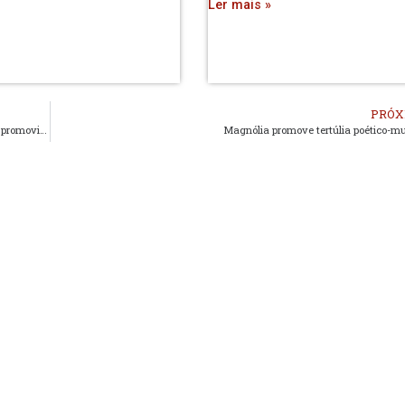
Ler mais »
PRÓX
Jornadas Técnicas para o Desenvolvimento Sustentável do Território promovidas pela ADRITEM
Magnólia promove tertúlia poético-mu