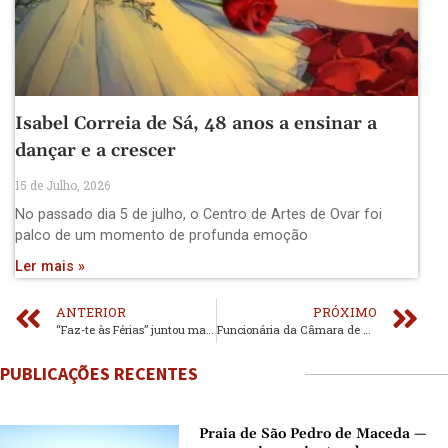
Isabel Correia de Sá, 48 anos a ensinar a
dançar e a crescer
15 de Julho, 2026
No passado dia 5 de julho, o Centro de Artes de Ovar foi
palco de um momento de profunda emoção
Ler mais »
ANTERIOR
PRÓXIMO
“Faz-te às Férias” juntou mais de uma centena de crianças
Funcionária da Câmara de Ovar condenada a três anos e nove meses de prisão suspensa por desfalque
PUBLICAÇÕES RECENTES
Praia de São Pedro de Maceda —